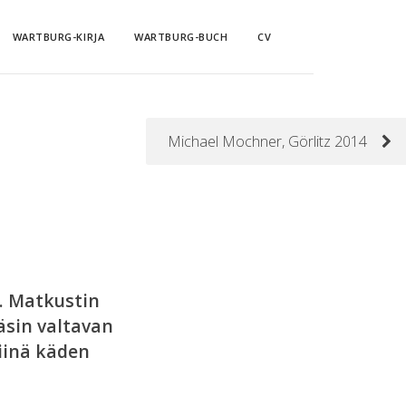
WARTBURG-KIRJA
WARTBURG-BUCH
CV
Michael Mochner, Görlitz 2014
ä. Matkustin
äsin valtavan
siinä käden