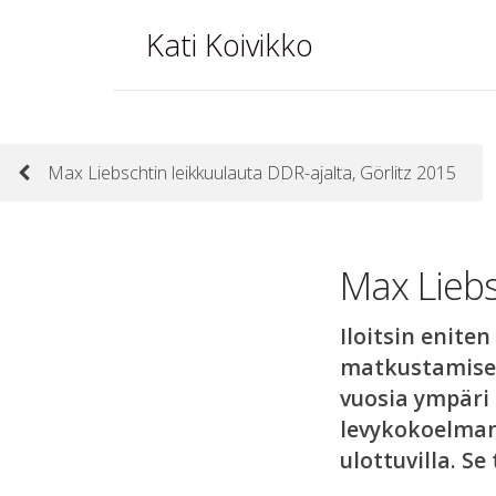
Kati Koivikko
Max Liebschtin leikkuulauta DDR-ajalta, Görlitz 2015
Max Liebs
Iloitsin enit
matkustamisen 
vuosia ympäri 
levykokoelman.
ulottuvilla. Se